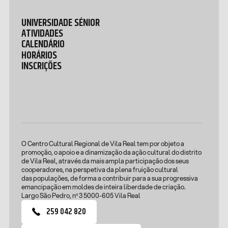
UNIVERSIDADE SÉNIOR
ATIVIDADES
CALENDÁRIO
HORÁRIOS
INSCRIÇÕES
O Centro Cultural Regional de Vila Real tem por objeto a
promoção, o apoio e a dinamização da ação cultural do distrito
de Vila Real, através da mais ampla participação dos seus
cooperadores, na perspetiva da plena fruição cultural
das populações, de forma a contribuir para a sua progressiva
emancipação em moldes de inteira liberdade de criação.
Largo São Pedro, nº 3 5000-605 Vila Real
259 042 820