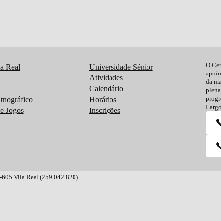
O Cen
a Real
Universidade Sénior
apoio
Atividades
da ma
Calendário
plena
progr
tnográfico
Horários
Largo
e Jogos
Inscrições
0-605 Vila Real (259 042 820)