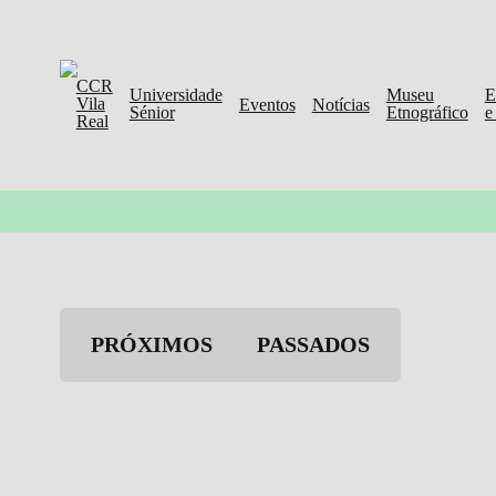
CCR
EVENTOS
Universidade
Museu
E
Vila
Eventos
Notícias
Sénior
Etnográfico
e
Real
PRÓXIMOS
PASSADOS