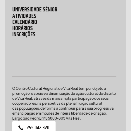
UNIVERSIDADE SÉNIOR
ATIVIDADES
CALENDÁRIO
HORÁRIOS
INSCRIÇÕES
O Centro Cultural Regional de Vila Real tem por objeto a
promoção, o apoio e a dinamização da ação cultural do distrito
de Vila Real, através da mais ampla participação dos seus
cooperadores, na perspetiva da plena fruição cultural
das populações, de forma a contribuir para a sua progressiva
emancipação em moldes de inteira liberdade de criação.
Largo São Pedro, nº 3 5000-605 Vila Real
259 042 820