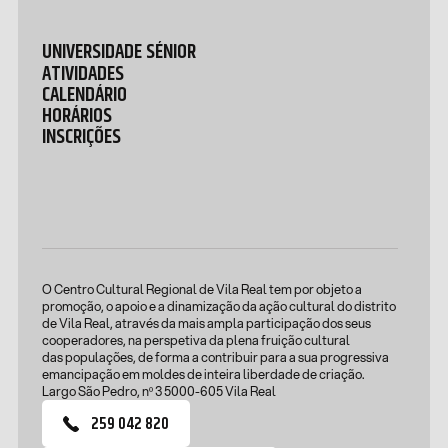
UNIVERSIDADE SÉNIOR
ATIVIDADES
CALENDÁRIO
HORÁRIOS
INSCRIÇÕES
O Centro Cultural Regional de Vila Real tem por objeto a
promoção, o apoio e a dinamização da ação cultural do distrito
de Vila Real, através da mais ampla participação dos seus
cooperadores, na perspetiva da plena fruição cultural
das populações, de forma a contribuir para a sua progressiva
emancipação em moldes de inteira liberdade de criação.
Largo São Pedro, nº 3 5000-605 Vila Real
259 042 820