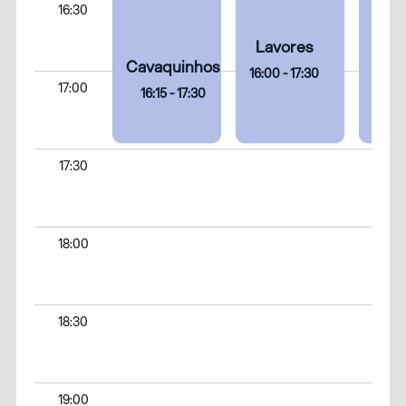
16:30
Lavores
Pin
Cavaquinhos
Ar
16:00 - 17:30
17:00
16:15 - 17:30
16:0
17:30
18:00
18:30
19:00