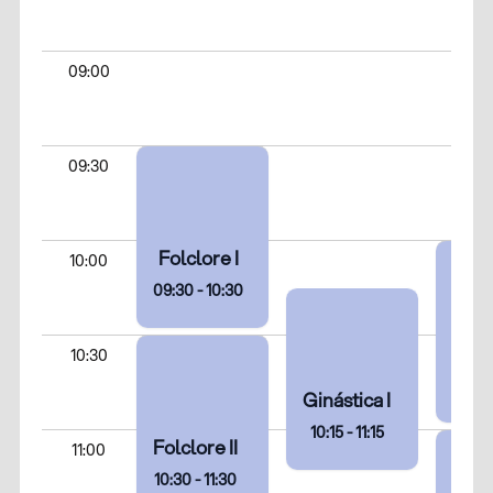
09:00
09:30
Folclore I
10:00
09:30 - 10:30
Pila
10:30
10:00 
Ginástica I
10:15 - 11:15
Folclore II
11:00
10:30 - 11:30