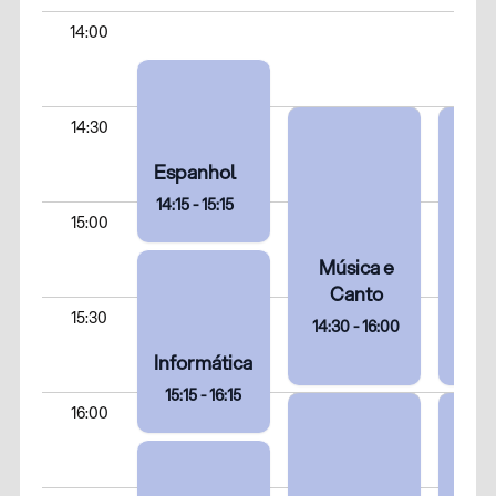
14:00
14:30
Espanhol
14:15 - 15:15
15:00
Música e
Pin
Canto
Ar
15:30
14:30 - 16:00
14:3
Informática
15:15 - 16:15
16:00