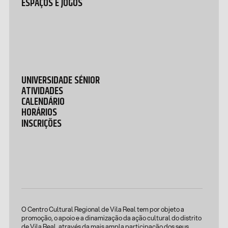
ESPAÇOS E JOGOS
UNIVERSIDADE SÉNIOR
ATIVIDADES
CALENDÁRIO
HORÁRIOS
INSCRIÇÕES
O Centro Cultural Regional de Vila Real tem por objeto a
promoção, o apoio e a dinamização da ação cultural do distrito
de Vila Real, através da mais ampla participação dos seus