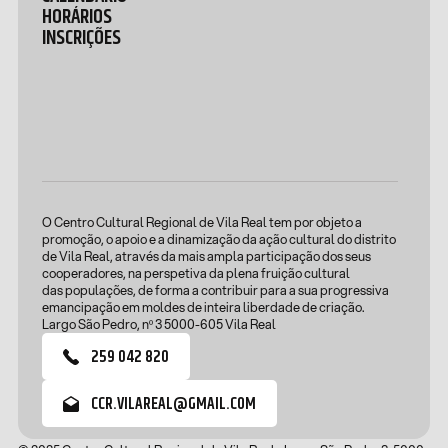
HORÁRIOS
INSCRIÇÕES
O Centro Cultural Regional de Vila Real tem por objeto a
promoção, o apoio e a dinamização da ação cultural do distrito
de Vila Real, através da mais ampla participação dos seus
cooperadores, na perspetiva da plena fruição cultural
das populações, de forma a contribuir para a sua progressiva
emancipação em moldes de inteira liberdade de criação.
Largo São Pedro, nº 3 5000-605 Vila Real
259 042 820
CCR.VILAREAL@GMAIL.COM