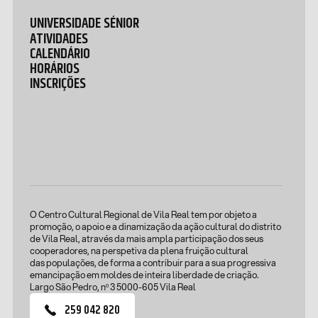
UNIVERSIDADE SÉNIOR
ATIVIDADES
CALENDÁRIO
HORÁRIOS
INSCRIÇÕES
O Centro Cultural Regional de Vila Real tem por objeto a
promoção, o apoio e a dinamização da ação cultural do distrito
de Vila Real, através da mais ampla participação dos seus
cooperadores, na perspetiva da plena fruição cultural
das populações, de forma a contribuir para a sua progressiva
emancipação em moldes de inteira liberdade de criação.
Largo São Pedro, nº 3 5000-605 Vila Real
259 042 820