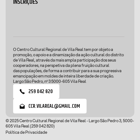
INSCRIÇÕES
O Centro Cultural Regional de Vila Real tem por objeto a
promoção, o apoio e a dinamização da ação cultural do distrito
de Vila Real, através da mais ampla participação dos seus
cooperadores, na perspetiva da plena fruição cultural
das populações, de forma a contribuir para a sua progressiva
emancipação em moldes de inteira liberdade de criação.
Largo São Pedro, nº 3 5000-605 Vila Real
259 042 820
CCR.VILAREAL@GMAIL.COM
© 2025 Centro Cultural Regional de Vila Real - Largo São Pedro 3, 5000-
605 Vila Real (259 042 820)
Política de Privacidade