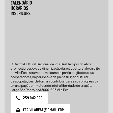
CALENDÁRIO
HORÁRIOS
INSCRIÇÕES
O Centro Cultural Regional de Vila Real tem por objeto a
promoção, o apoio e a dinamização da ação cultural do distrito
de Vila Real, através da mais ampla participação dos seus
cooperadores, na perspetiva da plena fruição cultural
das populações, de forma a contribuir para a sua progressiva
emancipação em moldes de inteira liberdade de criação.
Largo São Pedro, nº 3 5000-605 Vila Real
259 042 820
CCR.VILAREAL@GMAIL.COM