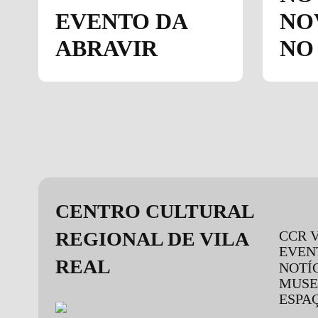
EVENTO DA
NO
ABRAVIR
NO
Design &
Development
CENTRO CULTURAL
by João
Pedro
REGIONAL DE VILA
CCR 
Quental
EVEN
REAL
NOTÍ
MUSE
ESPA