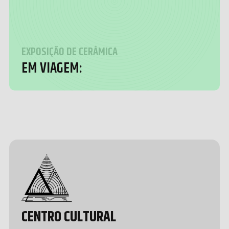
EXPOSIÇÃO DE CERÂMICA
EM VIAGEM:
Design &
Development
by João
Pedro
Quental
CENTRO CULTURAL